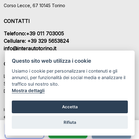
Corso Lecce, 67 10145 Torino
CONTATTI
Telefono:+39 011 703005
Cellulare: +39 329 5653824
info@interautotorino.it
Questo sito web utilizza i cookie
ORARI DI APERTURA
Usiamo i cookie per personalizzare i contenuti e gli
Lunedì – Venerdì: 09:00 – 12:30 / 15:00 - 19.00
annunci, per funzionalità dei social media e analizzare il
Sabato: 09:00 – 12:30 / Su Appuntamento
traffico sul nostro sito.
Mostra dettagli
Domenica: Chiuso
Accetta
Interauto Di Corsaro Jacopo P.IVA: IT 10116290015
© Another site by
Gestionale auto
LabyCar (2024)
Rifiuta
Chiama
Whatsapp
Contatta