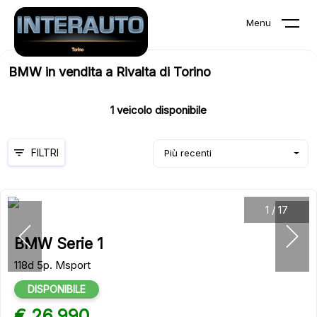
Menu
BMW in vendita a Rivalta di Torino
1
veicolo disponibile
FILTRI
Più recenti
1
/
17
BMW Serie 1
118d 5p. Msport
DISPONIBILE
€ 26.990