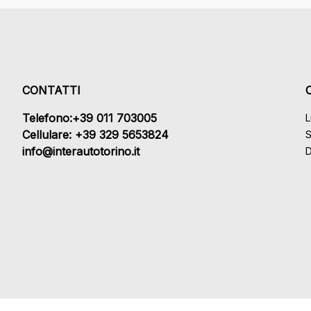
CONTATTI
Telefono:+39 011 703005
L
Cellulare: +39 329 5653824
S
info@interautotorino.it
D