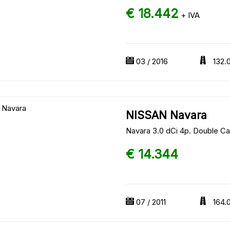
€ 18.442
+ IVA
03 / 2016
132.
NISSAN Navara
Navara 3.0 dCi 4p. Double C
€ 14.344
07 / 2011
164.