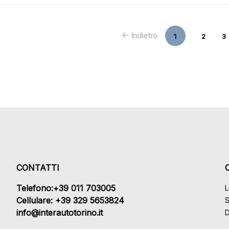
Indietro
1
2
3
CONTATTI
Telefono:+39 011 703005
L
Cellulare: +39 329 5653824
S
info@interautotorino.it
D