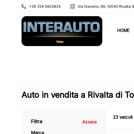
+39 329 5653824
Via Giaveno, 96, 10040 Rivalta di
HOME
Auto in vendita a Rivalta di T
23
veicoli 
Filtra
Azzera
Marca